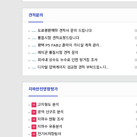
견적문의
도로평판재하 견적서 문의 드립니다.
0
품질시험 견적요청드립니다.
평택 P5 FAB2 흙막이 가시설 계측 관리…
레미콘 품질시험 견적 문의
회사내 상수도 누수로 인한 땅거짐 조사
0
디지털 압력게이지 검교정 견적 부탁드립ㄴ디.…
0
지하안전영향평가
고지형도 분석
H
광역 선구조 분석
H
지하수 현황 조사
H
지하수 유동분석
H
전기비저항탐사
H