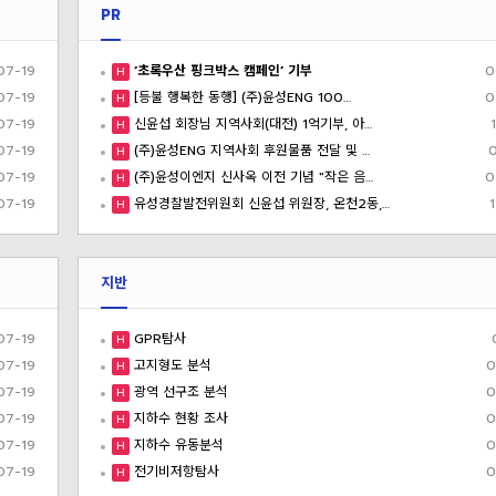
PR
07-19
‘초록우산 핑크박스 캠페인’ 기부
0
H
07-19
[등불 행복한 동행] (주)윤성ENG 100…
0
H
07-19
신윤섭 회장님 지역사회(대전) 1억기부, 아…
H
07-19
(주)윤성ENG 지역사회 후원물품 전달 및 …
H
07-19
(주)윤성이엔지 신사옥 이전 기념 "작은 음…
0
H
07-19
유성경찰발전위원회 신윤섭 위원장, 온천2동,…
H
지반
07-19
GPR탐사
H
07-19
고지형도 분석
0
H
07-19
광역 선구조 분석
0
H
07-19
지하수 현황 조사
0
H
07-19
지하수 유동분석
0
H
07-19
전기비저항탐사
0
H