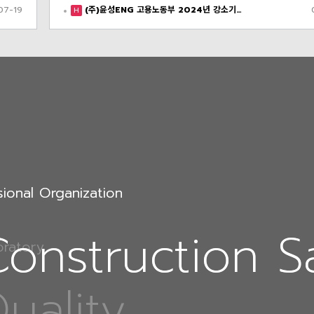
07-19
(주)윤성ENG 고용노동부 2024년 강소기…
H
sional Organization
sional Organization
Construction S
Construction S
oratory
uality