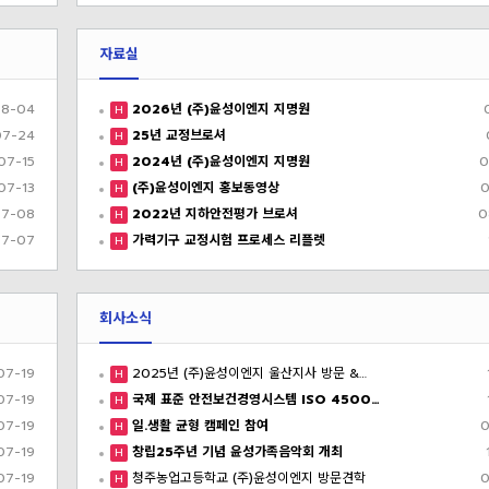
자료실
8-04
2026년 (주)윤성이엔지 지명원
H
07-24
25년 교정브로셔
H
07-15
2024년 (주)윤성이엔지 지명원
0
H
07-13
(주)윤성이엔지 홍보동영상
0
H
7-08
2022년 지하안전평가 브로셔
0
H
7-07
가력기구 교정시험 프로세스 리플렛
H
회사소식
07-19
2025년 (주)윤성이엔지 울산지사 방문 &…
H
07-19
국제 표준 안전보건경영시스템 ISO 4500…
H
07-19
일.생활 균형 캠페인 참여
0
H
07-19
창립25주년 기념 윤성가족음악회 개최
H
07-19
청주농업고등학교 (주)윤성이엔지 방문견학
0
H