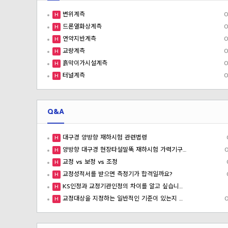
변위계측
0
H
드론열화상계측
0
H
연약지반계측
0
H
교량계측
0
H
흙막이가시설계측
0
H
터널계측
0
H
Q&A
대구경 양방향 재하시험 관련볍령
H
양방향 대구경 현장타설말뚝 재하시험 가력기구…
H
교정 vs 보정 vs 조정
H
교정성적서를 받으면 측정기가 합격일까요?
H
KS인정과 교정기관인정의 차이를 알고 싶습니…
H
교정대상을 지정하는 일반적인 기준이 있는지 …
H