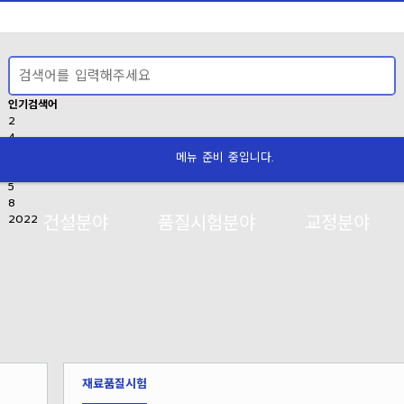
인기검색어
2
4
1
메뉴 준비 중입니다.
압축강도
5
8
건설분야
품질시험분야
교정분야
2022
재료품질시험