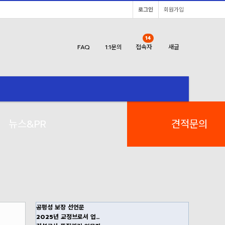
로그인
회원가입
14
FAQ
1:1문의
접속자
새글
뉴스&PR
견적
문의
공평성 보장 선언문
2025년 교정브로셔 업…