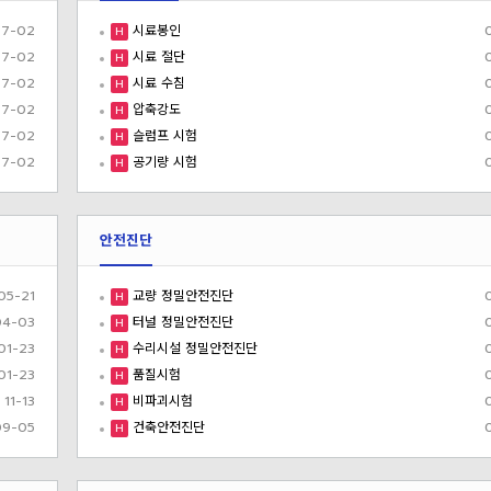
7-02
시료봉인
H
7-02
시료 절단
H
7-02
시료 수침
H
7-02
압축강도
H
7-02
슬럼프 시험
H
7-02
공기량 시험
H
안전진단
05-21
교량 정밀안전진단
H
04-03
터널 정밀안전진단
H
01-23
수리시설 정밀안전진단
H
01-23
품질시험
H
11-13
비파괴시험
H
09-05
건축안전진단
H